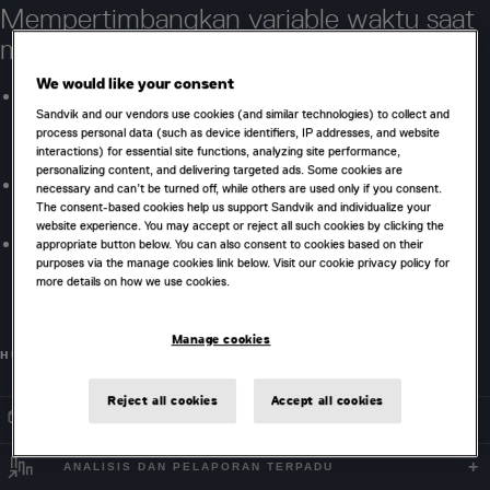
Mempertimbangkan variable waktu saat
merencanakan
We would like your consent
Alat optimization mine-to-market yang sangat fleksibel
Sandvik and our vendors use cookies (and similar technologies) to collect and
yang akan memaksimalkan margin dari rantai nilai
process personal data (such as device identifiers, IP addresses, and website
interactions) for essential site functions, analyzing site performance,
tambang.
personalizing content, and delivering targeted ads. Some cookies are
Rencanakan segala horizon waktu dalam satu alat bantu,
necessary and can’t be turned off, while others are used only if you consent.
The consent-based cookies help us support Sandvik and individualize your
mencakup horizon perencanaan taktis dan strategis.
website experience. You may accept or reject all such cookies by clicking the
Mempertimbangkan secara simultan penambangan,
appropriate button below. You can also consent to cookies based on their
purposes via the manage cookies link below. Visit our cookie privacy policy for
trucking, stockpiling, pemrosesan, logistik, blending,
more details on how we use cookies.
operasi pelabuhan, dan keputusan pemasaran.
Manage cookies
HUBUNGI KAMI
Reject all cookies
Accept all cookies
PHASE BENCH SCHEDULING
ANALISIS DAN PELAPORAN TERPADU