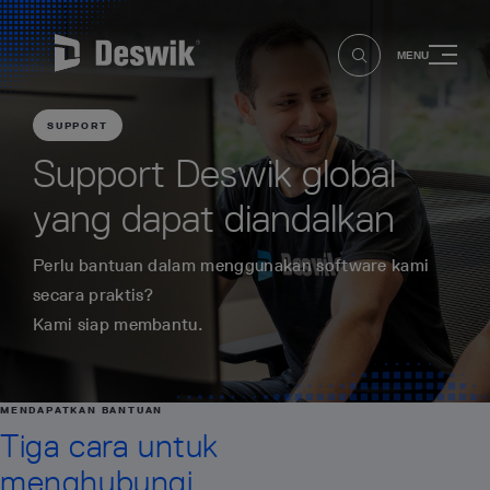
MENU
SUPPORT
Support Deswik global
yang dapat diandalkan
Perlu bantuan dalam menggunakan software kami
secara praktis?
Kami siap membantu.
MENDAPATKAN BANTUAN
Tiga cara untuk
menghubungi