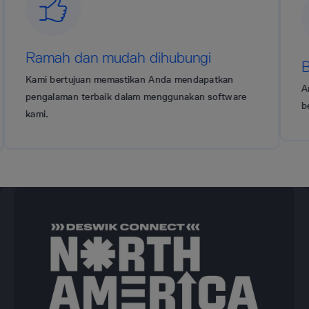
Ramah dan mudah dihubungi
Ber
Kami bertujuan memastikan Anda mendapatkan
Anggap
pengalaman terbaik dalam menggunakan software
berpe
kami.