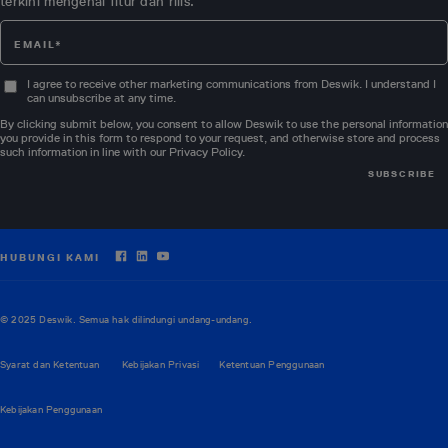
terkini mengenai fitur dan rilis.
I agree to receive other marketing communications from Deswik. I understand I
can unsubscribe at any time.
By clicking submit below, you consent to allow Deswik to use the personal information
you provide in this form to respond to your request, and otherwise store and process
such information in line with our
Privacy Policy
.
HUBUNGI KAMI
© 2025 Deswik. Semua hak dilindungi undang-undang.
Syarat dan Ketentuan
Kebijakan Privasi
Ketentuan Penggunaan
Kebijakan Penggunaan