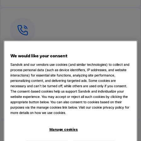
Telepon
We would like your consent
Sandvik and our vendors use cookies (and similar technologies) to collect and
Cara terbaik untuk pertanyaan cepat yang dapat segera
process personal data (such as device identifiers, IP addresses, and website
interactions) for essential site functions, analyzing site performance,
diatasi. Kami juga dapat mendemonstrasikan dan mengatasi
personalizing content, and delivering targeted ads. Some cookies are
masalah dengan berbagi layar.
necessary and can’t be turned off, while others are used only if you consent.
The consent-based cookies help us support Sandvik and individualize your
website experience. You may accept or reject all such cookies by clicking the
PANGGILAN TELEPON
appropriate button below. You can also consent to cookies based on their
purposes via the manage cookies link below. Visit our cookie privacy policy for
more details on how we use cookies.
Manage cookies