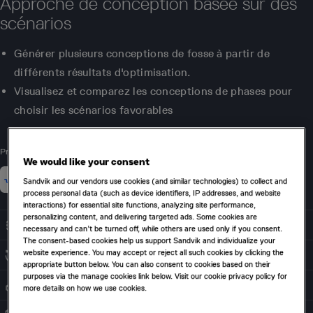
Approche de conception basée sur des
scénarios
Générer plusieurs conceptions de fosse à partir de
différents résultats d'optimisation.
Visualisez et comparez les conceptions de phases pour
choisir les scénarios favorables
Produits associés
We would like your consent
Sandvik and our vendors use cookies (and similar technologies) to collect and
process personal data (such as device identifiers, IP addresses, and website
interactions) for essential site functions, analyzing site performance,
personalizing content, and delivering targeted ads. Some cookies are
OPTIMISATION DES FOUILLES
necessary and can’t be turned off, while others are used only if you consent.
The consent-based cookies help us support Sandvik and individualize your
website experience. You may accept or reject all such cookies by clicking the
PLANIFICATION DIRECTE DES BLOCS
appropriate button below. You can also consent to cookies based on their
purposes via the manage cookies link below. Visit our cookie privacy policy for
GÉNÉRATION DE PHASE
more details on how we use cookies.