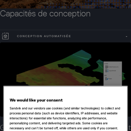
Capacités de conception
CONCEPTION AUTOMATISÉE
We would like your consent
Sandvik and our vendors use cookies (and similar technologies) to collect and
process personal data (such as device identifiers, IP addresses, and website
interactions) for essential site functions, analyzing site performance,
personalizing content, and delivering targeted ads. Some cookies are
Générez les conceptions plus rapidement
necessary and can’t be turned off, while others are used only if you consent.