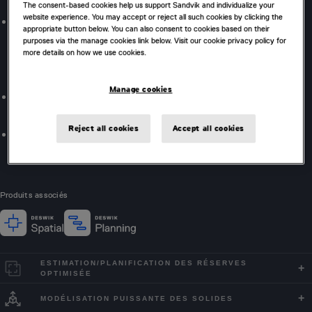
The consent-based cookies help us support Sandvik and individualize your
website experience. You may accept or reject all such cookies by clicking the
Les métadonnées de conception (attribution) favorisent
appropriate button below. You can also consent to cookies based on their
l'automatisation des tâches, réduisent les erreurs et
purposes via the manage cookies link below. Visit our cookie privacy policy for
more details on how we use cookies.
rationalisent les processus en aval, y compris la
planification.
Manage cookies
Générez rapidement des scénarios d'abattage et de
développement à l'aide de paramètres d'entrée.
Reject all cookies
Accept all cookies
Flux de travail de conception de bout en bout
reproductibles.
Produits associés
ESTIMATION/PLANIFICATION DES RÉSERVES
OPTIMISÉE
MODÉLISATION PUISSANTE DES SOLIDES