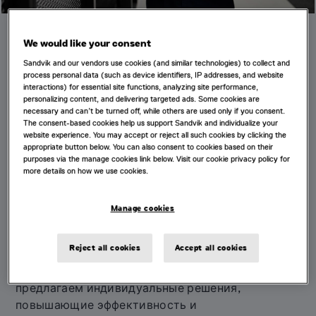
We would like your consent
Sandvik and our vendors use cookies (and similar technologies) to collect and
process personal data (such as device identifiers, IP addresses, and website
interactions) for essential site functions, analyzing site performance,
personalizing content, and delivering targeted ads. Some cookies are
necessary and can’t be turned off, while others are used only if you consent.
КОНСАЛТИНГОВЫЕ УСЛУГИ DESWIK
The consent-based cookies help us support Sandvik and individualize your
website experience. You may accept or reject all such cookies by clicking the
Превращение трудностей в
appropriate button below. You can also consent to cookies based on their
purposes via the manage cookies link below. Visit our cookie privacy policy for
возможности
more details on how we use cookies.
Являясь одной из крупнейших консалтинговых
Manage cookies
компаний в области горного инжиниринга, мы
используем свой обширный опыт для решениях
Reject all cookies
Accept all cookies
стоящих перед вами задач. Сочетая местный
анализ с отраслевой компетенцией, мы
предлагаем индивидуальные решения,
повышающие эффективность и