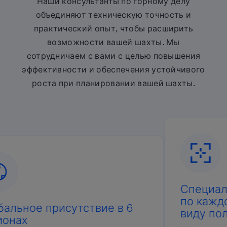
Наши консультанты по горному делу
объединяют техническую точность и
практический опыт, чтобы расширить
возможности вашей шахты. Мы
сотрудничаем с вами с целью повышения
эффективности и обеспечения устойчивого
роста при планировании вашей шахты.
Специализ
по каждом
ьное присутствие в 6
виду поле
нах