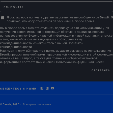
Edgar Mashilwane
комплексное планирование закрытия шахт
промышленности: специализация на подземных
Опыт работы с полезными ископаемыми: уголь
КОНСУЛЬТАНТ ПО ГОРНОМУ ДЕЛУ
горных работах и создании моделей графиков/
AFRICA
(металлургический и термальный)
систем планирования горных работ.
Я соглашаюсь получать другие маркетинговые сообщения от Deswik. Я
Более 6 лет работы в горнодобывающей
понимаю, что могу отказаться от рассылки в любое время.
Методы: выемка открытым забоем, камерно-
промышленности: специализируется на подземных
Вы в любое время можете отменить подписку на эти коммуникации. Для
столбовая разработка, узкожильная добыча,
получения дополнительной информации об отмене подписки, порядке
и открытых горных работах
использования конфиденциальной информации в нашей компании, а также
остаточные горные работы.
Richard Hawkey
Методы: камерно-столбовая разработка, карьер,
о том, каким образом мы защищаем и соблюдаем вашу
Опыт работы с полезными ископаемыми: золото,
конфиденциальность, ознакомьтесь с нашей Политикой
карьерные разработки, почвоуступная разработка
конфиденциальности.
СТАРШИЙ КОНСУЛЬТАНТ - ПРОДАЖИ ТЕХНИЧЕСКИХ
серебро, свинец, цинк, медь, платина, железная
Нажимая кнопку «Отправить» ниже, вы даете согласие на использование
APAC
с закладкой, подэтажная выемка, добыча в узких
Deswik предоставленной вами персональной информации в этой форме для
руда
залежах и традиционная добыча
ответа на ваш запрос, а также для хранения и обработки таковой
Более 15 лет опыта в горном деле и проходке
информации в соответствии с нашей Политикой
конфиденциальности
.
Опыт работы с полезными ископаемыми: золото,
туннелей: специализируется на подземной
платина, медь, уголь, цинк, железная руда,
инфраструктуре и гидроаккумулирующих
марганец, мелкий каменный материал
установках
Методы: буровзрывные работы, проходческие
СВЯЖИТЕСЬ С НАМИ
комбайны, буровые туннелепроходческие машины,
подводка автомобильных и железнодорожных
путей
© Deswik, 2025 г. Все права защищены.
Отраслевой опыт: гидроаккумулирующие