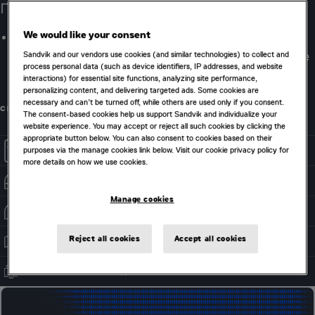
планами
We would like your consent
Всегда имейте под рукой самый свежий план. С
Sandvik and our vendors use cookies (and similar technologies) to collect and
легкостью узнавайте, для каких забоев есть новые
process personal data (such as device identifiers, IP addresses, and website
планы, а для каких они вот-вот устареют.
interactions) for essential site functions, analyzing site performance,
personalizing content, and delivering targeted ads. Some cookies are
necessary and can’t be turned off, while others are used only if you consent.
СВЯЗАТЬСЯ С НАМИ
The consent-based cookies help us support Sandvik and individualize your
website experience. You may accept or reject all such cookies by clicking the
appropriate button below. You can also consent to cookies based on their
purposes via the manage cookies link below. Visit our cookie privacy policy for
САМЫЕ СВЕЖИЕ ПЛАНЫ
more details on how we use cookies.
РАЗМЕТКА
Manage cookies
ПОЛНАЯ ИНФОРМАЦИЯ
Reject all cookies
Accept all cookies
КАРТЫ
ПОВСЕМЕСТНАЯ ДОСТУПНОСТЬ