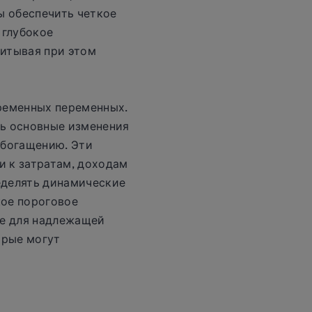
ы обеспечить четкое
 глубокое
итывая при этом
ременных переменных.
ть основные изменения
обогащению. Эти
 к затратам, доходам
еделять динамические
кое пороговое
же для надлежащей
орые могут