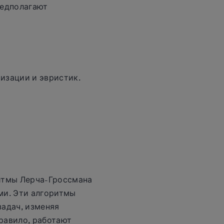
редполагают
изации и эвристик.
итмы Лерча-Гроссмана
ми. Эти алгоритмы
адач, изменяя
правило, работают