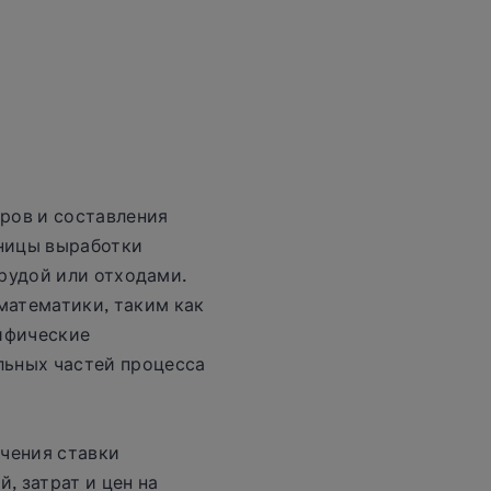
ров и составления
аницы выработки
 рудой или отходами.
математики, таким как
цифические
льных частей процесса
чения ставки
 затрат и цен на