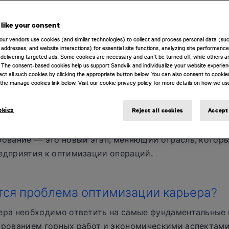
like your consent
в решении проблемы не достигнуто прогресса. С моме
our vendors use cookies (and similar technologies) to collect and process personal data (su
5 году в области оптимизации карьеров постоянно вн
IP addresses, and website interactions) for essential site functions, analyzing site performance
е альтернативные методы, каждый из них лучше спра
delivering targeted ads. Some cookies are necessary and can’t be turned off, while others ar
 The consent-based cookies help us support Sandvik and individualize your website experie
путем учета новых переменных.
ect all such cookies by clicking the appropriate button below. You can also consent to cookie
the manage cookies link below. Visit our cookie privacy policy for more details on how we us
методов — прямое блочное планирование (DBS). Этот
okies
Reject all cookies
Accept 
еменных переменных в процессе планирования, чтобы
зированную форму карьера. Учитывая это дополните
ование — это новый этап, меняющий отрасль, которы
едприятия к оптимизации операций.
тся проблема оптимизации карьера?
ера необходимо ответить на самые фундаментальные 
ированием горных работ и экономическими аспектами