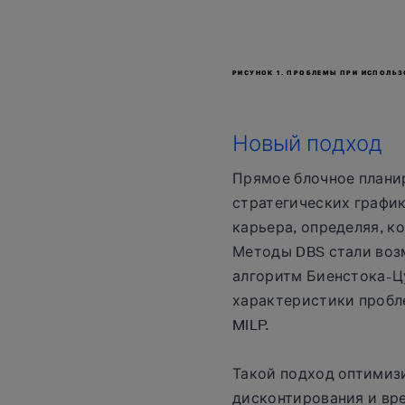
РИСУНОК 1. ПРОБЛЕМЫ ПРИ ИСПОЛЬ
Новый подход
Прямое блочное плани
стратегических график
карьера, определяя, к
Методы DBS стали воз
алгоритм Биенстока-Ц
характеристики пробл
MILP.
Такой подход оптимиз
дисконтирования и вр