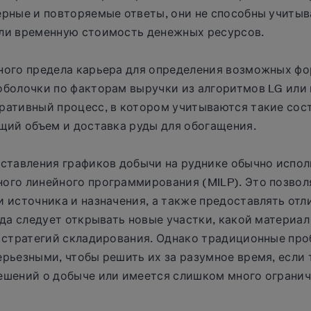
ерные и повторяемые ответы, они не способны учитыв
ли временную стоимость денежных ресурсов.
ного предела карьера для определения возможных фо
оболочки по факторам выручки из алгоритмов LG или
ративный процесс, в котором учитываются такие сос
щий объем и доставка руды для обогащения.
оставления графиков добычи на руднике обычно испол
ого линейного программирования (MILP). Это позво
 источника и назначения, а также предоставлять отл
гда следует открывать новые участки, какой материа
х стратегий складирования. Однако традиционные про
рьезными, чтобы решить их за разумное время, если 
ешений о добыче или имеется слишком много огранич