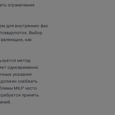
ать ограничения
рм для внутренних фаз
 псевдопоток. Выбор
тавляющие, как
ьзуется метод
ляет одновременно
ичные указания
л должен снабжать
блемы MILP часто
требуется принять
ений.