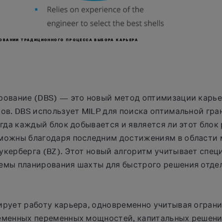
ЗОВАНИИ ТРАДИЦИОННОГО ПРОЦЕССА ВЫБОРА КАРЬЕРА
рование (DBS) — это новый метод оптимизации карье
ов. DBS использует MILP для поиска оптимальной гр
огда каждый блок добывается и является ли этот блок
можны благодаря последним достижениям в области 
укерберга (BZ). Этот новый алгоритм учитывает спе
емы планирования шахты для быстрого решения отде
ирует работу карьера, одновременно учитывая ограни
еменных переменных мощностей, капитальных решений,