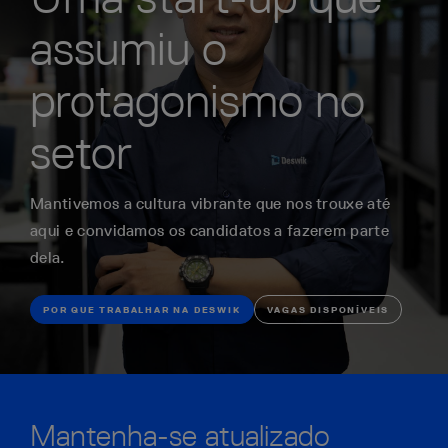
assumiu o
protagonismo no
setor
Mantivemos a cultura vibrante que nos trouxe até
aqui e convidamos os candidatos a fazerem parte
dela.
POR QUE TRABALHAR NA DESWIK
VAGAS DISPONÍVEIS
Mantenha-se atualizado