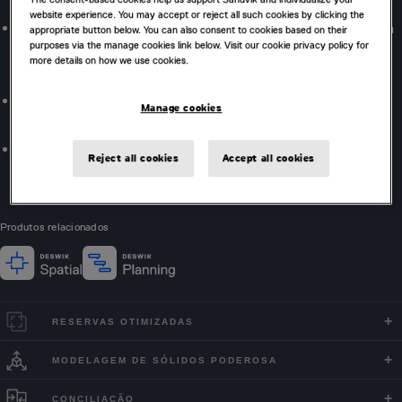
website experience. You may accept or reject all such cookies by clicking the
Os metadados de projeto (atribuição) oferecem suporte à
appropriate button below. You can also consent to cookies based on their
purposes via the manage cookies link below. Visit our cookie privacy policy for
automação de tarefas, reduzem erros e simplificam
more details on how we use cookies.
processos posteriores, incluindo o sequenciamento.
Gere rapidamente cenários de realces e desenvolvimento
Manage cookies
usando parâmetros de entrada.
Fluxos de trabalho de projeto reproduzíveis de ponta a
Reject all cookies
Accept all cookies
ponta.
Produtos relacionados
RESERVAS OTIMIZADAS
MODELAGEM DE SÓLIDOS PODEROSA
CONCILIAÇÃO