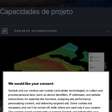
Capacidades de projeto
PROJETO AUTOMATIZADO
We would like your consent
Sandvik and our vendors use cookies (and similar technologies) to collect and
process personal data (such as device identifiers, IP addresses, and website
interactions) for essential site functions, analyzing site performance,
personalizing content, and delivering targeted ads. Some cookies are
Gere projetos mais rapidamente
necessary and can’t be turned off, while others are used only if you consent.
The consent-based cookies help us support Sandvik and individualize your