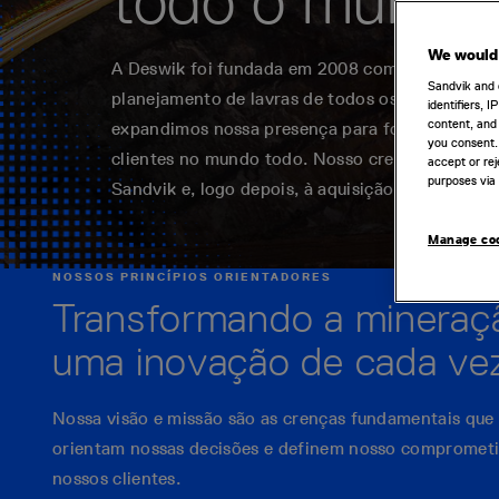
todo o mundo
We would 
A Deswik foi fundada em 2008 com uma visão s
Sandvik and 
planejamento de lavras de todos os setores da 
identifiers, 
content, and 
expandimos nossa presença para fornecer resul
you consent.
clientes no mundo todo. Nosso crescimento levo
accept or rej
purposes via 
Sandvik e, logo depois, à aquisição da Polymath
Manage co
NOSSOS PRINCÍPIOS ORIENTADORES
Transformando a mineraç
uma inovação de cada ve
Nossa visão e missão são as crenças fundamentais que
orientam nossas decisões e definem nosso comprometi
nossos clientes.