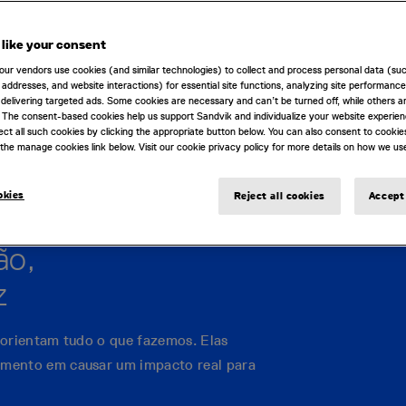
like your consent
imples: melhorar o
our vendors use cookies (and similar technologies) to collect and process personal data (su
mineração. Desde então,
IP addresses, and website interactions) for essential site functions, analyzing site performance
delivering targeted ads. Some cookies are necessary and can’t be turned off, while others ar
tados de qualidade para
 The consent-based cookies help us support Sandvik and individualize your website experie
u a nossa aquisição pela
ect all such cookies by clicking the appropriate button below. You can also consent to cookie
the manage cookies link below. Visit our cookie privacy policy for more details on how we us
ian Industrial Mathematics.
okies
Reject all cookies
Accept 
ão,
z
 orientam tudo o que fazemos. Elas
mento em causar um impacto real para