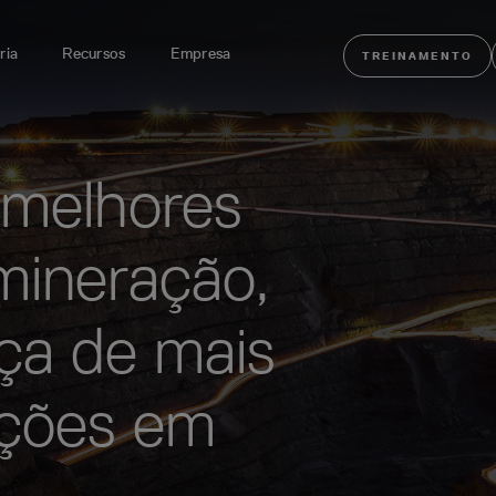
ria
Recursos
Empresa
TREINAMENTO
 melhores
mineração,
ça de mais
ações em