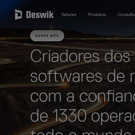
Setores
Produtos
Consulto
SOBRE NÓS
Criadores dos
softwares de 
com a confian
de 1330 oper