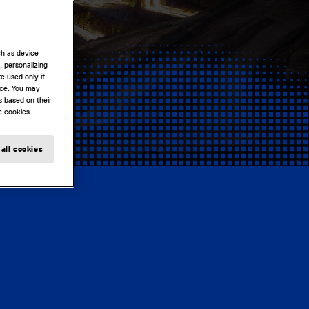
ch as device
, personalizing
e used only if
nce. You may
s based on their
e cookies.
all cookies