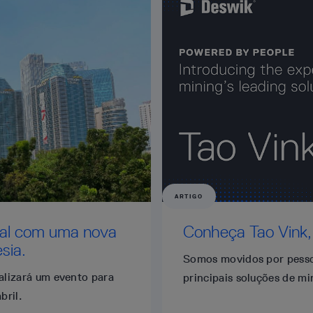
ARTIGO
bal com uma nova
Conheça Tao Vink,
sia.
Somos movidos por pessoa
alizará um evento para
principais soluções de mi
bril.