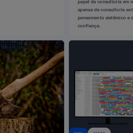
.
papel da consultoria em 
apenas de consultoria ex
pensamento sistêmico e d
confiança.