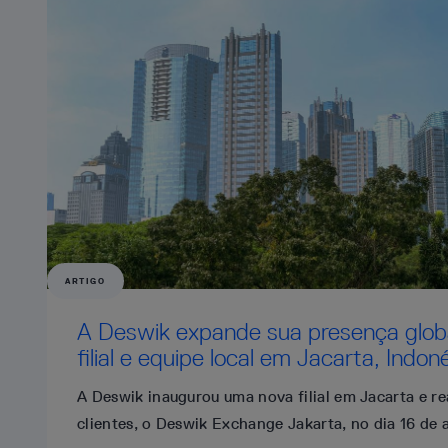
ARTIGO
A Deswik expande sua presença glo
filial e equipe local em Jacarta, Indoné
A Deswik inaugurou uma nova filial em Jacarta e re
clientes, o Deswik Exchange Jakarta, no dia 16 de a