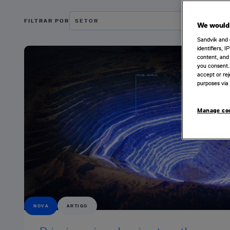
FILTRAR POR
SETOR
TIPO
We would 
Sandvik and 
identifiers, 
content, and 
you consent.
accept or rej
purposes via 
Manage co
NOVA
ARTIGO