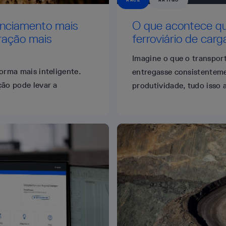
RACE
ARTIGO
enciamento mais
O que acontece qu
ração mais
ferroviário de car
Imagine o que o transport
orma mais inteligente.
entregasse consistenteme
ção pode levar a
produtividade, tudo isso