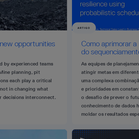
ARTIGO
 new opportunities
Como aprimorar a r
do sequenciamento 
ed by experienced teams
As equipes de planejamen
Mine planning, pit
atingir metas em diferen
ons each play a critical
uma complexa combinação 
s not in changing what
e prioridades em constan
r decisions interconnect.
o desafio de prever o fu
conhecimento de dados hi
moldar os resultados esp