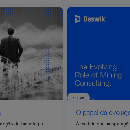
ARTIGO
e
O papel da evoluç
 adoção de tecnologia
À medida que as operaçõ