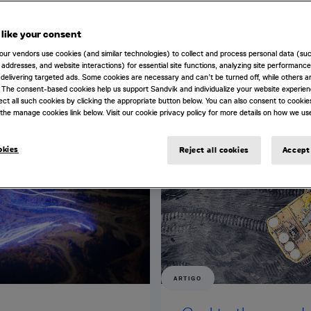
like your consent
our vendors use cookies (and similar technologies) to collect and process personal data (su
IP addresses, and website interactions) for essential site functions, analyzing site performance
delivering targeted ads. Some cookies are necessary and can’t be turned off, while others ar
 The consent-based cookies help us support Sandvik and individualize your website experie
ect all such cookies by clicking the appropriate button below. You can also consent to cookie
the manage cookies link below. Visit our cookie privacy policy for more details on how we us
okies
Reject all cookies
Accept 
ARTIGO