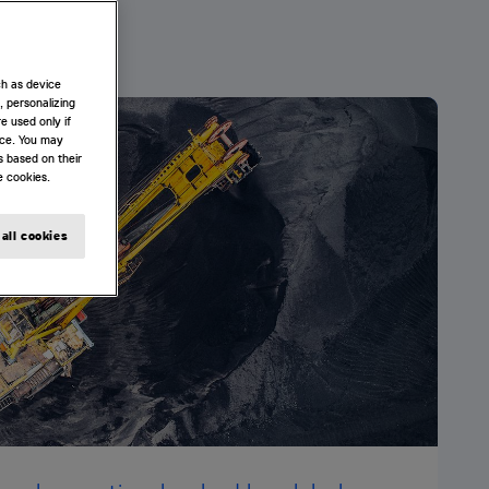
ch as device
, personalizing
e used only if
nce. You may
s based on their
e cookies.
all cookies