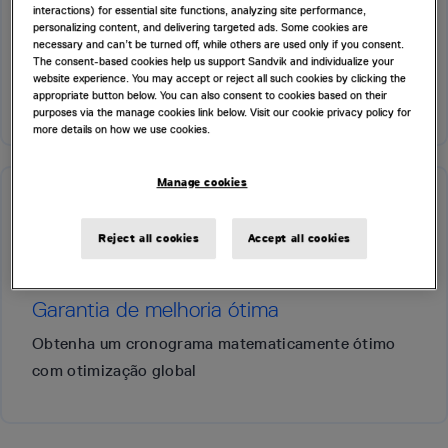
interactions) for essential site functions, analyzing site performance,
Economia de tempo
personalizing content, and delivering targeted ads. Some cookies are
necessary and can’t be turned off, while others are used only if you consent.
The consent-based cookies help us support Sandvik and individualize your
Reduza o tempo de resolução de 38 horas para 2
website experience. You may accept or reject all such cookies by clicking the
horas em uma única execução
appropriate button below. You can also consent to cookies based on their
purposes via the manage cookies link below. Visit our cookie privacy policy for
more details on how we use cookies.
Manage cookies
Reject all cookies
Accept all cookies
Garantia de melhoria ótima
Obtenha um cronograma matematicamente ótimo
com otimização global