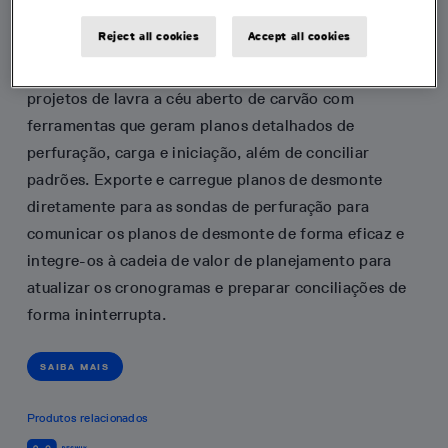
Perfuração e desmonte
Reject all cookies
Accept all cookies
Otimize seus projetos de perfuração e desmonte para
projetos de lavra a céu aberto de carvão com
ferramentas que geram planos detalhados de
perfuração, carga e iniciação, além de conciliar
padrões. Exporte e carregue planos de desmonte
diretamente para as sondas de perfuração para
comunicar os planos de desmonte de forma eficaz e
integre-os à cadeia de valor de planejamento para
atualizar os cronogramas e preparar conciliações de
forma ininterrupta.
SAIBA MAIS
Produtos relacionados