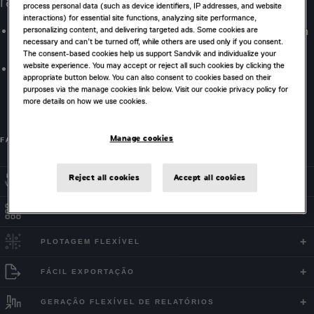
rapidamente
process personal data (such as device identifiers, IP addresses, and website
interactions) for essential site functions, analyzing site performance,
Layout intuitivo de perfuração manual ou automático com
personalizing content, and delivering targeted ads. Some cookies are
necessary and can’t be turned off, while others are used only if you consent.
relação ao projeto e aos vazios existentes.
The consent-based cookies help us support Sandvik and individualize your
website experience. You may accept or reject all such cookies by clicking the
Defina os parâmetros do projeto para furos paralelos ou
appropriate button below. You can also consent to cookies based on their
furos longos em leque incluindo o espaçamento fixo de
purposes via the manage cookies link below. Visit our cookie privacy policy for
more details on how we use cookies.
sub-furos, boca dos furos ou alterações angulares.
Manage cookies
FALE CONOSCO
Reject all cookies
Accept all cookies
ATUALIZAÇÕES DINÂMICAS
PLANO DE FOGO
PLOTAGEM FLEXÍVEL
FÁCIL EXPORTAÇÃO
GERAÇÃO FLEXÍVEL DE RELATÓRIOS