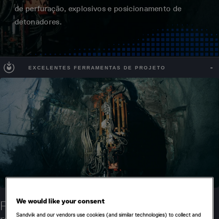
de perfuração, explosivos e posicionamento de
detonadores.
EXCELENTES FERRAMENTAS DE PROJETO
We would like your consent
Projete os planos de furos de sondagem
Sandvik and our vendors use cookies (and similar technologies) to collect and