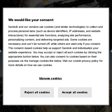
We would like your consent
Sandvik and our vendors use cookies (and similar technologies) to collect and
Descubra o valor de suas jazidas com nossa solução
process personal data (such as device identifiers, IP addresses, and website
interactions) for essential site functions, analyzing site performance,
completa para lavra subterrânea de metais, conectando
personalizing content, and delivering targeted ads. Some cookies are
todas as etapas, da mina ao mercado.
necessary and can’t be turned off, while others are used only if you consent.
The consent-based cookies help us support Sandvik and individualize your
website experience. You may accept or reject all such cookies by clicking the
appropriate button below. You can also consent to cookies based on their
MINERAÇÃO DE METAIS A CÉU ABERTO
purposes via the manage cookies link below. Visit our cookie privacy policy for
more details on how we use cookies.
Manage cookies
Reject all cookies
Accept all cookies