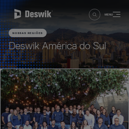
MENU
NOSSAS REGIÕES
Deswik América do Sul