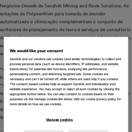
Negócios Deswik da Sandvik Mining and Rock Solutions. As
soluções da Polymathian para tomada de decisão
automatizada e otimização complementam o conjunto de
softwares de planejamento de lavra e serviços de consultoria
da Deswik, permanecendo independentes do OEM. A Deswik,
empresa líder em software de planejamento de lavra, foi
We would like your consent
adquirida pela Sandvik em abril de 2022.
Sandvik and our vendors use cookies (and similar technologies) to collect and
process personal data (such as device identifiers, IP addresses, and website
“Estamos muito animados em receber a Polymathian na
interactions) for essential site functions, analyzing site performance,
personalizing content, and delivering targeted ads. Some cookies are
família Deswik”, disse Matt Chilcott, CEO da Deswik.
necessary and can’t be turned off, while others are used only if you consent.
The consent-based cookies help us support Sandvik and individualize your
“Nossos funcionários têm sido a força motriz de nosso
website experience. You may accept or reject all such cookies by clicking the
sucesso. Apresentar o talento, a experiência e as tecnologias
appropriate button below. You can also consent to cookies based on their
purposes via the manage cookies link below. Visit our cookie privacy policy for
inovadoras da equipe da Polymathian nos posicionará para
more details on how we use cookies.
agregar um valor ainda maior às operações de mineração no
âmbito global.”
Manage cookies