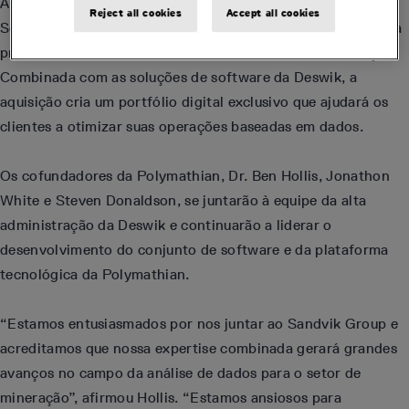
A adição da Polymathian à Sandvik Mining and Rock
Reject all cookies
Accept all cookies
Solutions amplia a oferta e é mais um passo para aumentar a
produtividade da cadeia de valor dos clientes de mineração.
Combinada com as soluções de software da Deswik, a
aquisição cria um portfólio digital exclusivo que ajudará os
clientes a otimizar suas operações baseadas em dados.
Os cofundadores da Polymathian, Dr. Ben Hollis, Jonathon
White e Steven Donaldson, se juntarão à equipe da alta
administração da Deswik e continuarão a liderar o
desenvolvimento do conjunto de software e da plataforma
tecnológica da Polymathian.
“Estamos entusiasmados por nos juntar ao Sandvik Group e
acreditamos que nossa expertise combinada gerará grandes
avanços no campo da análise de dados para o setor de
mineração”, afirmou Hollis. “Estamos ansiosos para