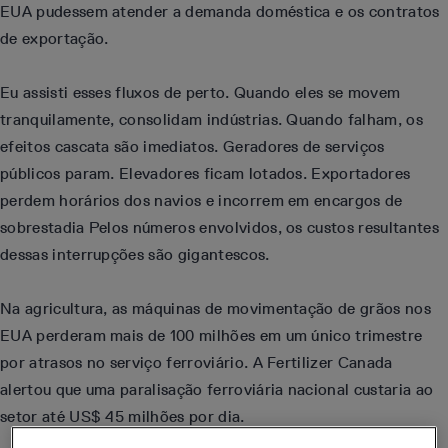
EUA pudessem atender a demanda doméstica e os contratos
de exportação.
Eu assisti esses fluxos de perto. Quando eles se movem
tranquilamente, consolidam indústrias. Quando falham, os
efeitos cascata são imediatos. Geradores de serviços
públicos param. Elevadores ficam lotados. Exportadores
perdem horários dos navios e incorrem em encargos de
sobrestadia Pelos números envolvidos, os custos resultantes
dessas interrupções são gigantescos.
Na agricultura, as máquinas de movimentação de grãos nos
EUA perderam mais de 100 milhões em um único trimestre
por atrasos no serviço ferroviário. A Fertilizer Canada
alertou que uma paralisação ferroviária nacional custaria ao
setor até US$ 45 milhões por dia.