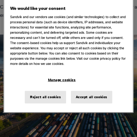
Cada interrupção mina a confiança na ferrovia como primeira
We would like your consent
escolha para o transporte a granel.
Sandvik and our vendors use cookies (and similar technologies) to collect and
process personal data (such as device identifiers, IP addresses, and website
interactions) for essential site functions, analyzing site performance,
personalizing content, and delivering targeted ads. Some cookies are
necessary and can’t be turned off, while others are used only if you consent.
The consent-based cookies help us support Sandvik and individualize your
website experience. You may accept or reject all such cookies by clicking the
appropriate button below. You can also consent to cookies based on their
purposes via the manage cookies link below. Visit our cookie privacy policy for
more details on how we use cookies.
Manage cookies
Reject all cookies
Accept all cookies